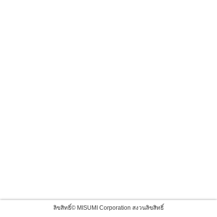
ลิขสิทธิ์© MISUMI Corporation สงวนลิขสิทธิ์