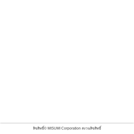
ลิขสิทธิ์© MISUMI Corporation สงวนลิขสิทธิ์