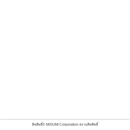
ลิขสิทธิ์© MISUMI Corporation สงวนลิขสิทธิ์