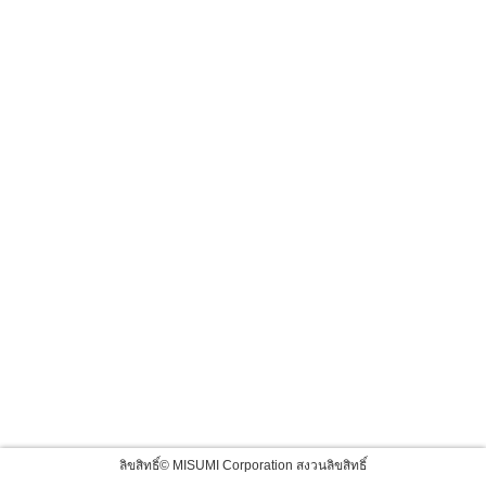
ลิขสิทธิ์© MISUMI Corporation สงวนลิขสิทธิ์