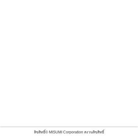
ลิขสิทธิ์© MISUMI Corporation สงวนลิขสิทธิ์