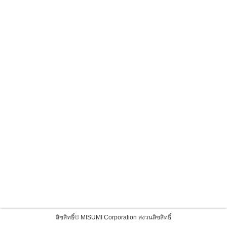
ลิขสิทธิ์© MISUMI Corporation สงวนลิขสิทธิ์