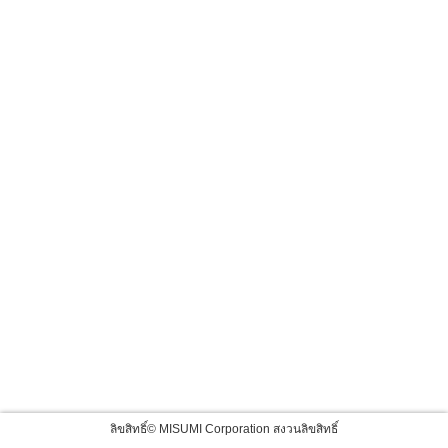
ลิขสิทธิ์© MISUMI Corporation สงวนลิขสิทธิ์