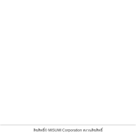
ลิขสิทธิ์© MISUMI Corporation สงวนลิขสิทธิ์