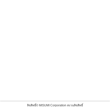
ลิขสิทธิ์© MISUMI Corporation สงวนลิขสิทธิ์