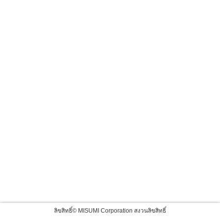
ลิขสิทธิ์© MISUMI Corporation สงวนลิขสิทธิ์