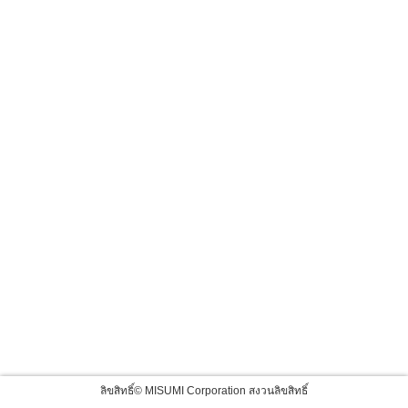
ลิขสิทธิ์© MISUMI Corporation สงวนลิขสิทธิ์