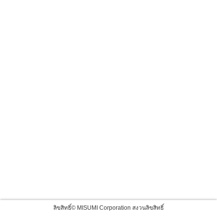
ลิขสิทธิ์© MISUMI Corporation สงวนลิขสิทธิ์