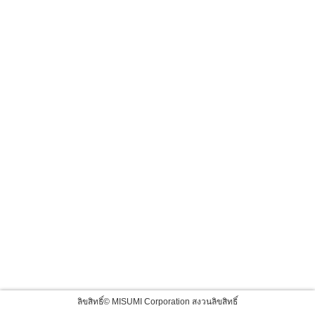
ลิขสิทธิ์© MISUMI Corporation สงวนลิขสิทธิ์