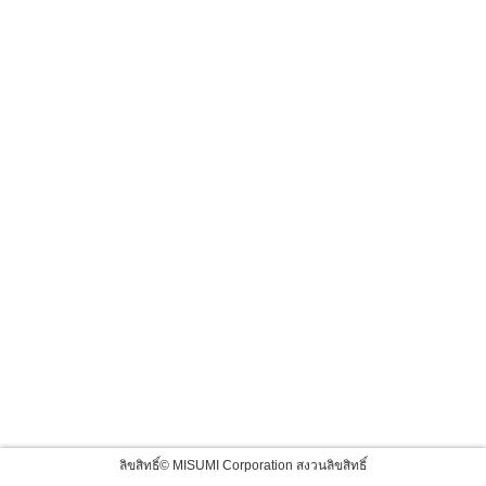
ลิขสิทธิ์© MISUMI Corporation สงวนลิขสิทธิ์