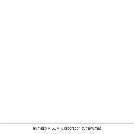
ลิขสิทธิ์© MISUMI Corporation สงวนลิขสิทธิ์