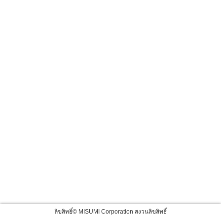
ลิขสิทธิ์© MISUMI Corporation สงวนลิขสิทธิ์