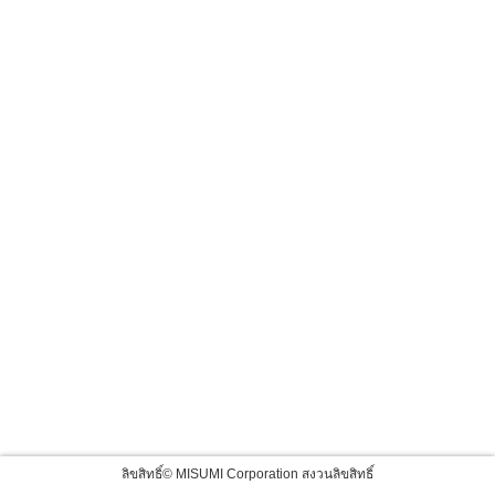
ลิขสิทธิ์© MISUMI Corporation สงวนลิขสิทธิ์