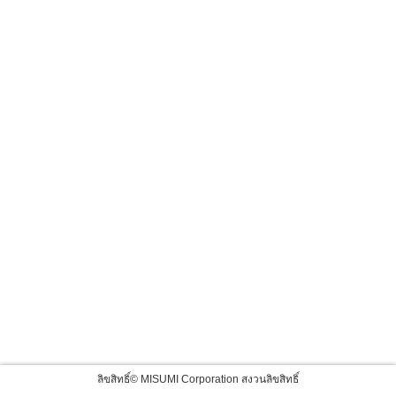
ลิขสิทธิ์© MISUMI Corporation สงวนลิขสิทธิ์