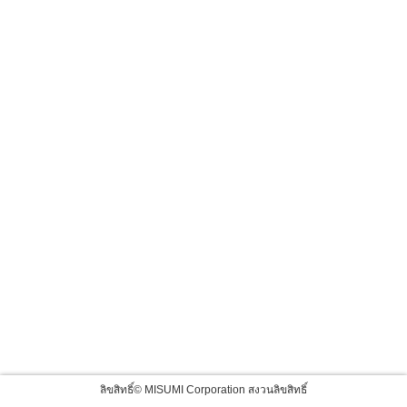
ลิขสิทธิ์© MISUMI Corporation สงวนลิขสิทธิ์