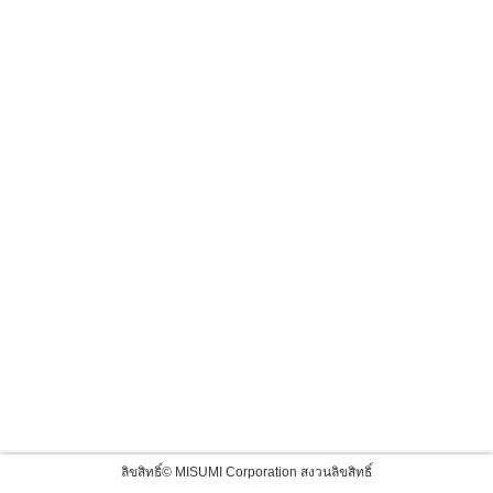
ลิขสิทธิ์© MISUMI Corporation สงวนลิขสิทธิ์