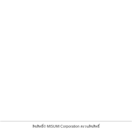
ลิขสิทธิ์© MISUMI Corporation สงวนลิขสิทธิ์