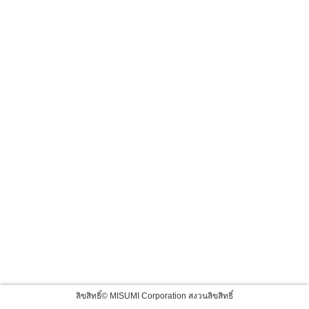
ลิขสิทธิ์© MISUMI Corporation สงวนลิขสิทธิ์