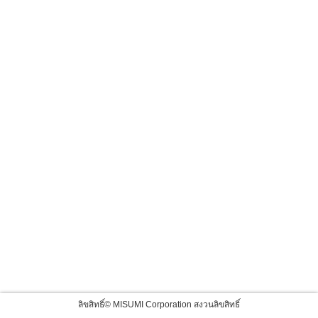
ลิขสิทธิ์© MISUMI Corporation สงวนลิขสิทธิ์