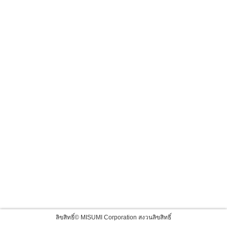
ลิขสิทธิ์© MISUMI Corporation สงวนลิขสิทธิ์