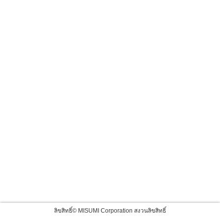
ลิขสิทธิ์© MISUMI Corporation สงวนลิขสิทธิ์