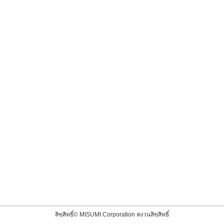
ลิขสิทธิ์© MISUMI Corporation สงวนลิขสิทธิ์