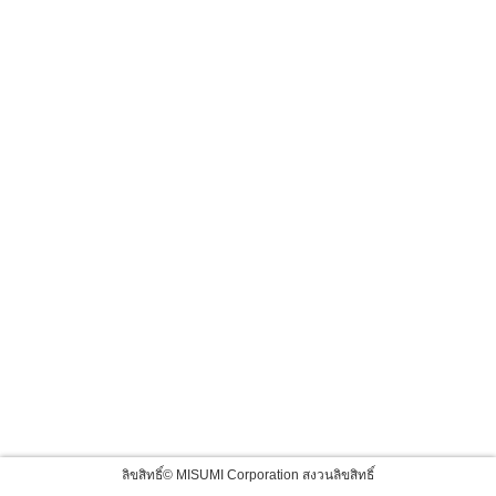
ลิขสิทธิ์© MISUMI Corporation สงวนลิขสิทธิ์