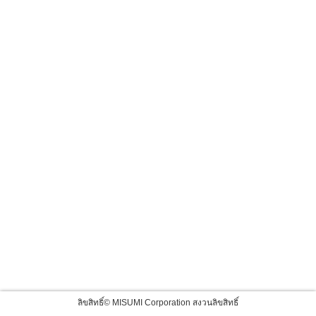
ลิขสิทธิ์© MISUMI Corporation สงวนลิขสิทธิ์