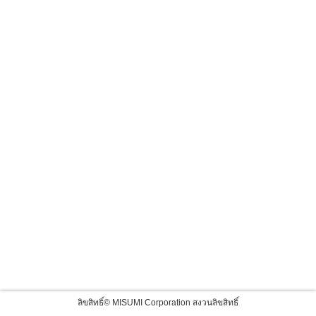
ลิขสิทธิ์© MISUMI Corporation สงวนลิขสิทธิ์