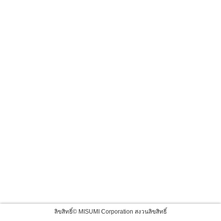
ลิขสิทธิ์© MISUMI Corporation สงวนลิขสิทธิ์