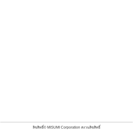
ลิขสิทธิ์© MISUMI Corporation สงวนลิขสิทธิ์