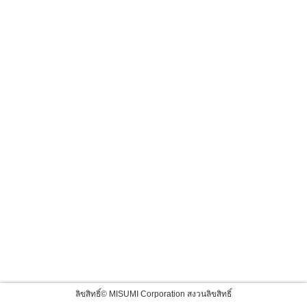
ลิขสิทธิ์© MISUMI Corporation สงวนลิขสิทธิ์