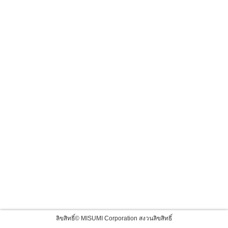
ลิขสิทธิ์© MISUMI Corporation สงวนลิขสิทธิ์