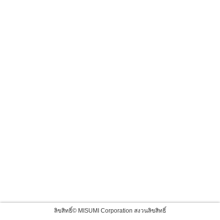
ลิขสิทธิ์© MISUMI Corporation สงวนลิขสิทธิ์