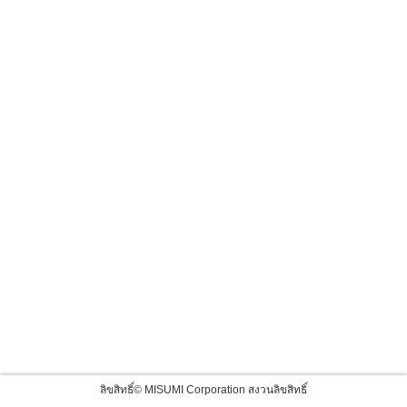
ลิขสิทธิ์© MISUMI Corporation สงวนลิขสิทธิ์