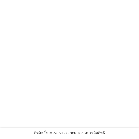
ลิขสิทธิ์© MISUMI Corporation สงวนลิขสิทธิ์