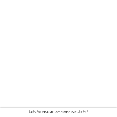
ลิขสิทธิ์© MISUMI Corporation สงวนลิขสิทธิ์