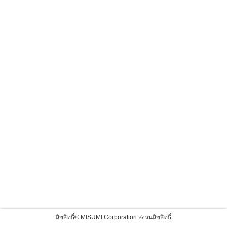
ลิขสิทธิ์© MISUMI Corporation สงวนลิขสิทธิ์