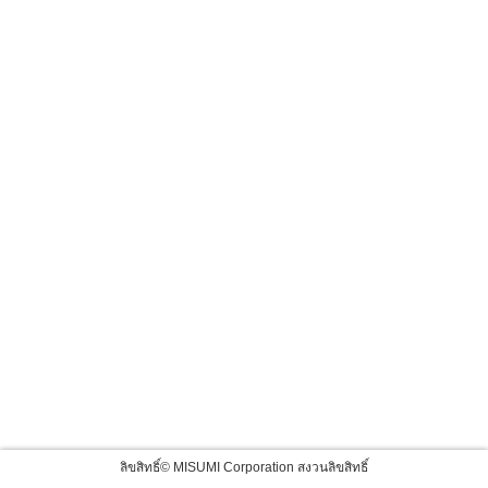
ลิขสิทธิ์© MISUMI Corporation สงวนลิขสิทธิ์