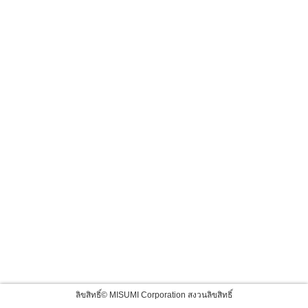
ลิขสิทธิ์© MISUMI Corporation สงวนลิขสิทธิ์