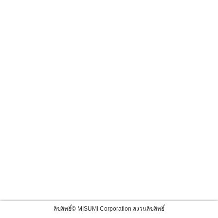
ลิขสิทธิ์© MISUMI Corporation สงวนลิขสิทธิ์