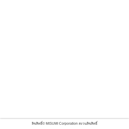
ลิขสิทธิ์© MISUMI Corporation สงวนลิขสิทธิ์