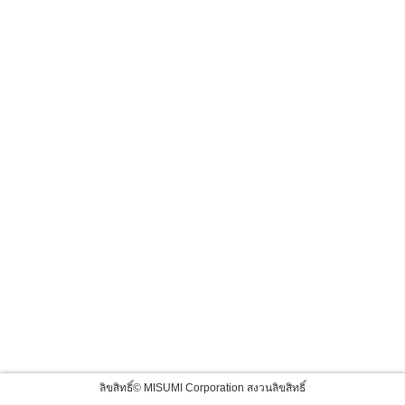
ลิขสิทธิ์© MISUMI Corporation สงวนลิขสิทธิ์