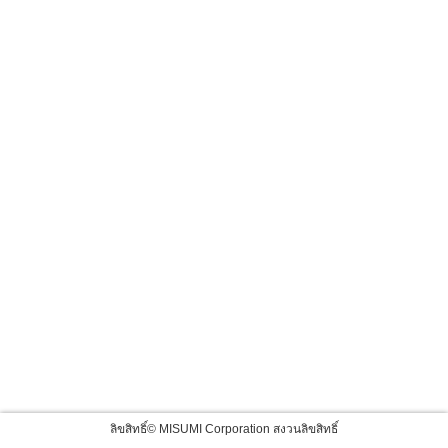
ลิขสิทธิ์© MISUMI Corporation สงวนลิขสิทธิ์