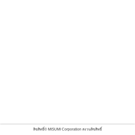
ลิขสิทธิ์© MISUMI Corporation สงวนลิขสิทธิ์