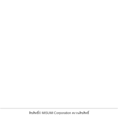
ลิขสิทธิ์© MISUMI Corporation สงวนลิขสิทธิ์