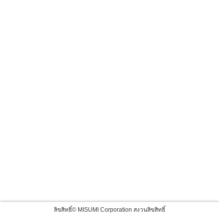
ลิขสิทธิ์© MISUMI Corporation สงวนลิขสิทธิ์