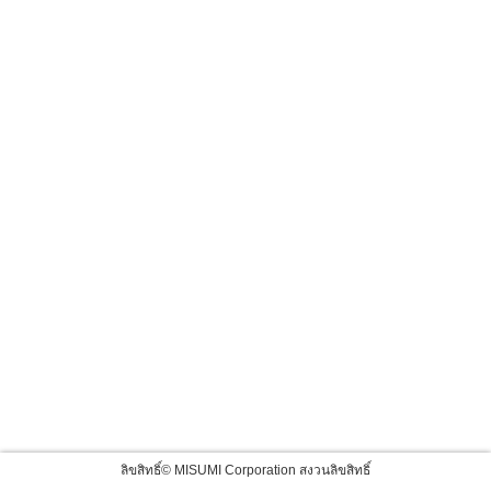
ลิขสิทธิ์© MISUMI Corporation สงวนลิขสิทธิ์