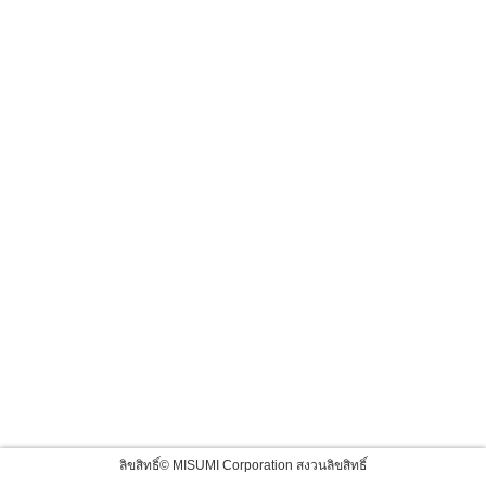
ลิขสิทธิ์© MISUMI Corporation สงวนลิขสิทธิ์