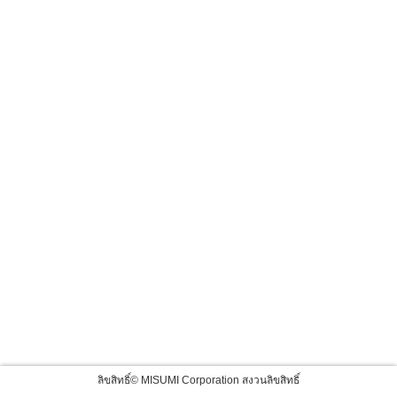
ลิขสิทธิ์© MISUMI Corporation สงวนลิขสิทธิ์